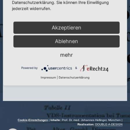
Datenschutzerklärung. Sie können Ihre Einwilligung
jederzeit widerrufen.
Publikation:
Laser in der Medizin
Autor:
J. Hellinger, G. Dominok
Akzeptieren
Herausgeber:
W. Waidlich, J. Waldschmidt, R. Waidlich
Erscheinungsort:
Heidelberg
Ablehnen
Verlag:
Springer
mehr
Jahr:
1997
Powered by
&
Impressum
|
Datenschutzerklärung
Cookie-Einstellungen
|
Inhalte:
Prof. Dr. med. Johannes Hellinger, München |
Realisation:
DOUBLE-A-DESIGN