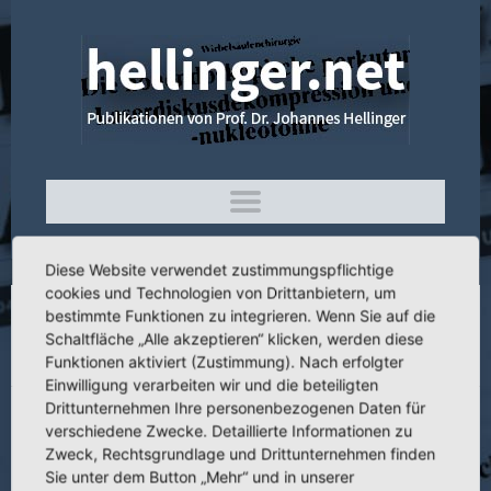
Diese Website verwendet zustimmungspflichtige
cookies und Technologien von Drittanbietern, um
bestimmte Funktionen zu integrieren. Wenn Sie auf die
2.039 Holmium-YAG-Laserwirkung auf
Schaltfläche „Alle akzeptieren“ klicken, werden diese
verschiedenen Wirbelsäulenstrukturen
Funktionen aktiviert (Zustimmung). Nach erfolgter
Einwilligung verarbeiten wir und die beteiligten
Drittunternehmen Ihre personenbezogenen Daten für
verschiedene Zwecke. Detaillierte Informationen zu
Zweck, Rechtsgrundlage und Drittunternehmen finden
Titel:
Holmium-YAG-Laserwirkung auf verschiedenen
Sie unter dem Button „Mehr“ und in unserer
Wirbelsäulenstrukturen