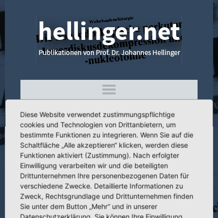
Diese Website verwendet zustimmungspflichtige
cookies und Technologien von Drittanbietern, um
bestimmte Funktionen zu integrieren. Wenn Sie auf die
Schaltfläche „Alle akzeptieren“ klicken, werden diese
3.070 Künstlicher Gelenkersatz
Funktionen aktiviert (Zustimmung). Nach erfolgter
Einwilligung verarbeiten wir und die beteiligten
Drittunternehmen Ihre personenbezogenen Daten für
verschiedene Zwecke. Detaillierte Informationen zu
Zweck, Rechtsgrundlage und Drittunternehmen finden
Titel:
Künstlicher Gelenkersatz
Sie unter dem Button „Mehr“ und in unserer
Publikation:
Med. aktuell 2 (1976)
Datenschutzerklärung. Sie können Ihre Einwilligung