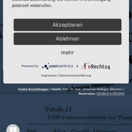
jederzeit widerrufen.
Seite:
175
Autor:
J. Hellinger
Akzeptieren
Jahr:
1976
Ablehnen
mehr
Powered by
&
Impressum
|
Datenschutzerklärung
Cookie-Einstellungen
|
Inhalte:
Prof. Dr. med. Johannes Hellinger, München |
Realisation:
DOUBLE-A-DESIGN