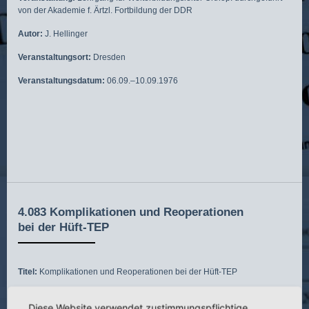
von der Akademie f. Ärtzl. Fortbildung der DDR
Autor:
J. Hellinger
Veranstaltungsort:
Dresden
Veranstaltungsdatum:
06.09.–10.09.1976
4.083 Komplikationen und Reoperationen
bei der Hüft-TEP
Titel:
Komplikationen und Reoperationen bei der Hüft-TEP
Veranstaltung:
Lehrgang für Weiterbildungsleiter Orthop. durchgeführt
Diese Website verwendet zustimmungspflichtige
von der Akademie f. Ärtzl. Fortbildung der DDR