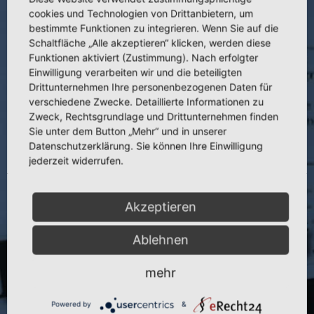
cookies und Technologien von Drittanbietern, um
Autor:
J. Hellinger
bestimmte Funktionen zu integrieren. Wenn Sie auf die
Schaltfläche „Alle akzeptieren“ klicken, werden diese
Veranstaltungsort:
Dresden
Funktionen aktiviert (Zustimmung). Nach erfolgter
Veranstaltungsdatum:
06.09.–10.09.1976
Einwilligung verarbeiten wir und die beteiligten
Drittunternehmen Ihre personenbezogenen Daten für
verschiedene Zwecke. Detaillierte Informationen zu
Zweck, Rechtsgrundlage und Drittunternehmen finden
Sie unter dem Button „Mehr“ und in unserer
Datenschutzerklärung. Sie können Ihre Einwilligung
jederzeit widerrufen.
4.082 Die TEP-Versorgung der
Akzeptieren
traumatisierten Hüfte
Ablehnen
Titel:
Die TEP-Versorgung der traumatisierten Hüfte
mehr
Veranstaltung:
Lehrgang für Weiterbildungsleiter Orthop. durchgeführt
von der Akademie f. Ärtzl. Fortbildung der DDR
Powered by
&