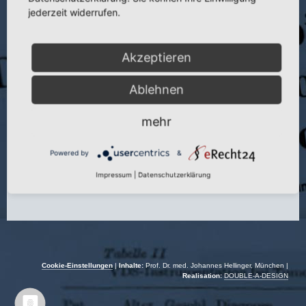
Titel:
Konzeptionelle und individuelle Ursachen von Fehlergebnissen
jederzeit widerrufen.
wachsenden Skelett
Publikation:
Mitteilungsblatt Dtsch. Gesellsch. f. Orthop. und Traumatol.
(1990)
Akzeptieren
Seite:
20–58
Ablehnen
Autor:
J. Hellinger
mehr
Jahr:
1990
Powered by
&
Impressum
|
Datenschutzerklärung
Cookie-Einstellungen
|
Inhalte:
Prof. Dr. med. Johannes Hellinger, München |
Realisation:
DOUBLE-A-DESIGN