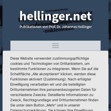
Diese Website verwendet zustimmungspflichtige
cookies und Technologien von Drittanbietern, um
bestimmte Funktionen zu integrieren. Wenn Sie auf die
Schaltfläche „Alle akzeptieren“ klicken, werden diese
3.163 Konzeptionelle und individuelle
Funktionen aktiviert (Zustimmung). Nach erfolgter
Ursachen von Fehlergebnissen
Einwilligung verarbeiten wir und die beteiligten
wachsenden Skelett
Drittunternehmen Ihre personenbezogenen Daten für
verschiedene Zwecke. Detaillierte Informationen zu
Zweck, Rechtsgrundlage und Drittunternehmen finden
Sie unter dem Button „Mehr“ und in unserer
Datenschutzerklärung. Sie können Ihre Einwilligung