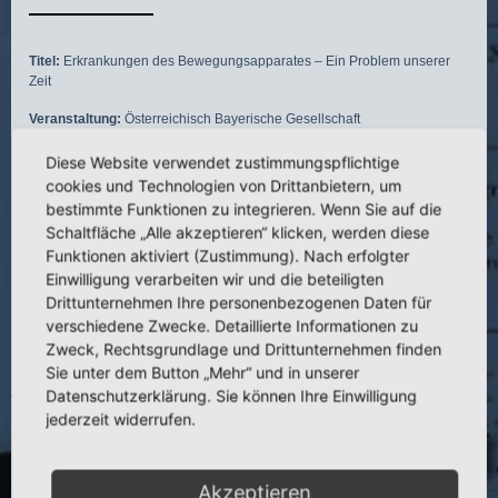
Titel:
Erkrankungen des Bewegungsapparates – Ein Problem unserer
Zeit
Veranstaltung:
Österreichisch Bayerische Gesellschaft
Autor:
J. Hellinger
Diese Website verwendet zustimmungspflichtige
cookies und Technologien von Drittanbietern, um
Veranstaltungsort:
München
bestimmte Funktionen zu integrieren. Wenn Sie auf die
Schaltfläche „Alle akzeptieren“ klicken, werden diese
Veranstaltungsdatum:
26.04.1990
Funktionen aktiviert (Zustimmung). Nach erfolgter
Einwilligung verarbeiten wir und die beteiligten
Drittunternehmen Ihre personenbezogenen Daten für
verschiedene Zwecke. Detaillierte Informationen zu
Zweck, Rechtsgrundlage und Drittunternehmen finden
Sie unter dem Button „Mehr“ und in unserer
Datenschutzerklärung. Sie können Ihre Einwilligung
jederzeit widerrufen.
3.164 Ventrale Stabilsation bei florider
Staphylokokken-Spondylitis
Akzeptieren