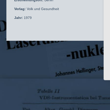
Erscheinungsort:
Berlin
Verlag:
Volk und Gesundheit
Jahr:
1979