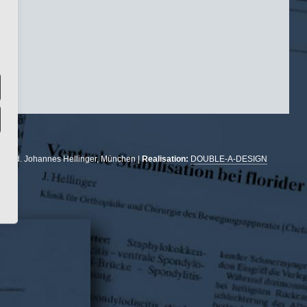
r. med. Johannes Hellinger, München |
Realisation:
DOUBLE-A-DESIGN