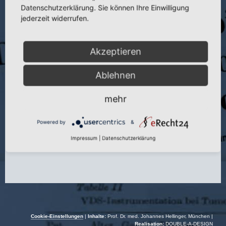
Publikation:
Kongr. bd 25. Tag. der Ges. f. Orthopädie d. DDR v. 4.-6.
Datenschutzerklärung. Sie können Ihre Einwilligung
Juni 78
jederzeit widerrufen.
Seite:
26-30
Akzeptieren
Autoren:
J. Hellinger und U. Manitz
Erscheinungsort:
Dresden
Ablehnen
Verlag:
Selbstverlag Medak
mehr
Jahr:
1978
Powered by
&
Impressum
|
Datenschutzerklärung
Cookie-Einstellungen
|
Inhalte:
Prof. Dr. med. Johannes Hellinger, München |
Realisation:
DOUBLE-A-DESIGN